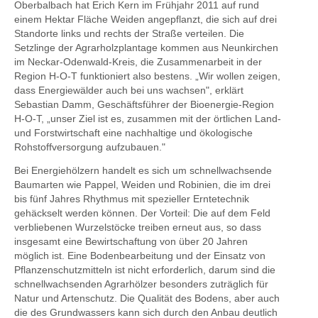
Oberbalbach hat Erich Kern im Frühjahr 2011 auf rund
einem Hektar Fläche Weiden angepflanzt, die sich auf drei
Standorte links und rechts der Straße verteilen. Die
Setzlinge der Agrarholzplantage kommen aus Neunkirchen
im Neckar-Odenwald-Kreis, die Zusammenarbeit in der
Region H-O-T funktioniert also bestens. „Wir wollen zeigen,
dass Energiewälder auch bei uns wachsen", erklärt
Sebastian Damm, Geschäftsführer der Bioenergie-Region
H-O-T, „unser Ziel ist es, zusammen mit der örtlichen Land-
und Forstwirtschaft eine nachhaltige und ökologische
Rohstoffversorgung aufzubauen."
Bei Energiehölzern handelt es sich um schnellwachsende
Baumarten wie Pappel, Weiden und Robinien, die im drei
bis fünf Jahres Rhythmus mit spezieller Erntetechnik
gehäckselt werden können. Der Vorteil: Die auf dem Feld
verbliebenen Wurzelstöcke treiben erneut aus, so dass
insgesamt eine Bewirtschaftung von über 20 Jahren
möglich ist. Eine Bodenbearbeitung und der Einsatz von
Pflanzenschutzmitteln ist nicht erforderlich, darum sind die
schnellwachsenden Agrarhölzer besonders zuträglich für
Natur und Artenschutz. Die Qualität des Bodens, aber auch
die des Grundwassers kann sich durch den Anbau deutlich