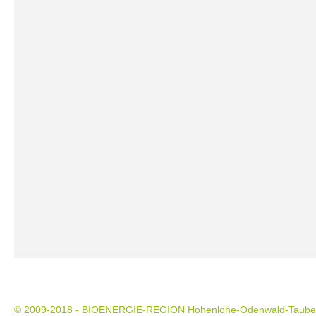
©
2009-2018 - BIOENERGIE-REGION Hohenlohe-Odenwald-Taube