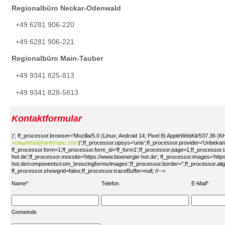
Regionalbüro Neckar-Odenwald
+49 6281 906-220
+49 6281 906-221
Regionalbüro Main-Tauber
+49 9341 825-813
+49 9341 828-5813
Kontaktformular
)'; ff_processor.browser='Mozilla/5.0 (Linux; Android 14; Pixel 8) AppleWebKit/537.36 
+claudebot@anthropic.com
)';ff_processor.opsys='unix';ff_processor.provider='Unbekan
ff_processor.form=1;ff_processor.form_id='ff_form1';ff_processor.page=1;ff_processor.
hot.de';ff_processor.mossite='https://www.bioenergie-hot.de'; ff_processor.images='http
hot.de/components/com_breezingforms/images';ff_processor.border='';ff_processor.align='
ff_processor.showgrid=false;ff_processor.traceBuffer=null; //-->
Name*
Telefon
E-Mail*
Gemeinde