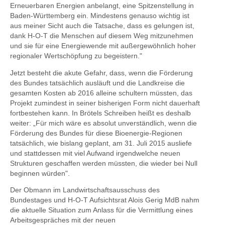
Erneuerbaren Energien anbelangt, eine Spitzenstellung in
Baden-Württemberg ein. Mindestens genauso wichtig ist
aus meiner Sicht auch die Tatsache, dass es gelungen ist,
dank H-O-T die Menschen auf diesem Weg mitzunehmen
und sie für eine Energiewende mit außergewöhnlich hoher
regionaler Wertschöpfung zu begeistern."
Jetzt besteht die akute Gefahr, dass, wenn die Förderung
des Bundes tatsächlich ausläuft und die Landkreise die
gesamten Kosten ab 2016 alleine schultern müssten, das
Projekt zumindest in seiner bisherigen Form nicht dauerhaft
fortbestehen kann. In Brötels Schreiben heißt es deshalb
weiter: „Für mich wäre es absolut unverständlich, wenn die
Förderung des Bundes für diese Bioenergie-Regionen
tatsächlich, wie bislang geplant, am 31. Juli 2015 ausliefe
und stattdessen mit viel Aufwand irgendwelche neuen
Strukturen geschaffen werden müssten, die wieder bei Null
beginnen würden".
Der Obmann im Landwirtschaftsausschuss des
Bundestages und H-O-T Aufsichtsrat Alois Gerig MdB nahm
die aktuelle Situation zum Anlass für die Vermittlung eines
Arbeitsgespräches mit der neuen