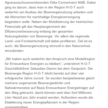
Agrarausschussvorsitzenden Gitta Connemann MdB. Dabei
ging es darum, dass man in der Region H-O-T auch
weiterhin am Ausbau der Bioenergienutzung arbeiten und
die Menschen für nachhaltige Energieversorgung
begeistern wolle. Neben der Mobilisierung der heimischen
Potenziale gilt das Hauptaugenmerk der
Effizienzverbesserung entlang der gesamten
Nutzungsketten von Bioenergie. Vor allem die regionale
Land- und Forstwirtschaft soll dabei profitieren. Ziel ist es
auch, die Bioenergienutzung sinnvoll in den Naturschutz
einzubinden.
„Wir haben auch weiterhin den Anspruch eine Modellregion
für Erneuerbare Energien zu bleiben", unterstrich H-O-T
Geschäftsführer Sebastian Damm bei dem Gespräch. Die
Bioenergie-Region H-O-T blickt bereits auf über vier
erfolgreiche Jahre zurück. So wurden beispielsweise gleich
mehrere sogenannte Bioenergiedörfer und
Nahwärmenetze auf Basis Erneuerbarer Energieträger auf
den Weg gebracht, damit können weit über fünf Millionen
Liter Heizöl pro Jahr ersetzt werden. Außerdem wurde die
Etablierung neuer Energiepflanzen in der Region
vorangetrieben.