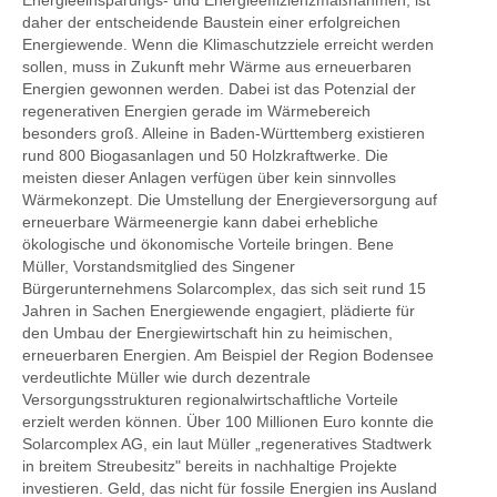
Energieeinsparungs- und Energieeffizienzmaßnahmen, ist
daher der entscheidende Baustein einer erfolgreichen
Energiewende. Wenn die Klimaschutzziele erreicht werden
sollen, muss in Zukunft mehr Wärme aus erneuerbaren
Energien gewonnen werden. Dabei ist das Potenzial der
regenerativen Energien gerade im Wärmebereich
besonders groß. Alleine in Baden-Württemberg existieren
rund 800 Biogasanlagen und 50 Holzkraftwerke. Die
meisten dieser Anlagen verfügen über kein sinnvolles
Wärmekonzept. Die Umstellung der Energieversorgung auf
erneuerbare Wärmeenergie kann dabei erhebliche
ökologische und ökonomische Vorteile bringen. Bene
Müller, Vorstandsmitglied des Singener
Bürgerunternehmens Solarcomplex, das sich seit rund 15
Jahren in Sachen Energiewende engagiert, plädierte für
den Umbau der Energiewirtschaft hin zu heimischen,
erneuerbaren Energien. Am Beispiel der Region Bodensee
verdeutlichte Müller wie durch dezentrale
Versorgungsstrukturen regionalwirtschaftliche Vorteile
erzielt werden können. Über 100 Millionen Euro konnte die
Solarcomplex AG, ein laut Müller „regeneratives Stadtwerk
in breitem Streubesitz" bereits in nachhaltige Projekte
investieren. Geld, das nicht für fossile Energien ins Ausland