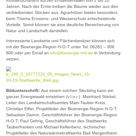
forstwirtschaftlich kurzen Ernteintervallen von 2 bis 20
Jahren. Nach der Ernte treiben die Bäume wieder aus den
verbleibenden Stöcken aus. Agrarhölzer bieten besonders
beim Thema Erosions- und Wasserschutz entscheidende
Vorteile. Somit können sie eine deutliche Bereicherung von
Natur und Landschaft darstellen.
Interessierte Landwirte und Flächenbesitzer können sich
mit der Bioenergie-Region H-O-T unter Tel. 06281 – 906
800 oder per Email an
info@bionergie-hot.de
in Verbindung
setzen.
Bildunterschrift:
Aus einem solchen Steckling kann ein
ganzer Energiewald entstehen (v.l.n.r.): Meinhard Stärkel,
Leiter des Landwirtschaftsamtes Main-Tauber-Kreis;
Christian Eifler, Projektleiter der Bioenergie-Region H-O-T;
Sebastian Damm, Geschäftsführer der Bioenergie-Region
H-O-T; Paul Gehrig, Geschäftsführer des Stadtwerks
Tauberfranken und Michael Kellenbenz, technischer
Projektleiter des Naturwärmekraftwerks Bad Mergentheim.