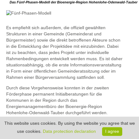
Das Fünf-Phasen-Modell der Bioenergie-Region Hohenlohe-Odenwald-Tauber
Es empfiehlt sich außerdem, die offiziell gewählten
Strukturen in einer Gemeinde (Gemeinderat und
Bürgermeister) sowie die direkt betroffenen Akteure schon
in die Entwicklung der Projektidee mit einzubinden. Dabei
ist zu beachten, dass jedes Projekt unter individuelle
Rahmenbedingungen entwickelt werden muss. Es ist daher
situationsabhängig, ob die erste Informationsveranstaltung
in Form einer öffentlichen Gemeinderatssitzung oder im
Rahmen einer Bürgerversammlung sattfinden soll.
Durch diese Vorgehensweise konnten in der zweiten
Förderphase permanent Initialberatungen für die
Kommunen in der Region durch das
Energiemanagementbüro der Bioenergie-Region
Hohenlohe-Odenwald-Tauber durchgeführt werden.
Beratend zur Seite stand hierbei das Institut für
This website uses cookies. By using the website you agree that we
angewandtes Stoffstrommanagement (IfaS), das die
erfolgsversprechenden Projektideen
use cookies.
Data protection declaration
I agree
energiewissenschaftlich abgefasst hat. Auf den Ideen und